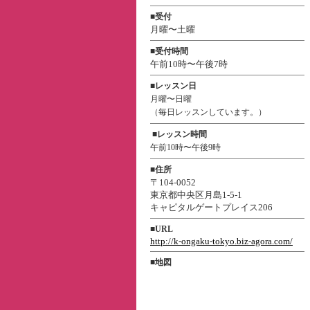
■
受付
月曜〜土曜
■
受付時間
午前10時〜午後7時
■
レッスン日
月曜〜日曜
（毎日レッスンしています。）
■
レッスン時間
午前10時〜午後9時
■
住所
〒104-0052
東京都中央区月島1-5-1
キャピタルゲートプレイス206
■
URL
http://k-ongaku-tokyo.biz-agora.com/
■
地図