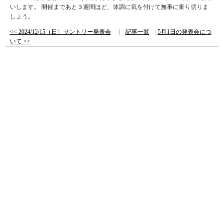
いします。 開催まであと３週間ほど、体調に気を付けて無事に乗り切りま
しょう。
<< 2024/12/15（日）サントリー発表会
|
記事一覧
|
5月1日の発表会につ
いて >>