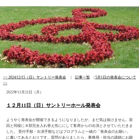
<< 2024/12/15（日）サントリー発表会
|
記事一覧
|
5月1日の発表会について
>>
2022年11月21日（月）
１２月11日（日）サントリーホール発表会
ようやく発表会が開催できるようになりましたが、まだ気は抜けません。前
回と同様に８部完全入れ替え性ににして客席からの出演とさせていただきま
した。 受付手順・出演手順などはプログラムと一緒の「発表会のお願い」
に書いてあるとおりです。質問がありましたら、事務局・担当の講師にお願